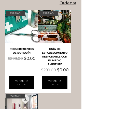
Ordenar
ESPAÑOL
ESPAÑOL
REQUERIMIENTOS
GUÍA DE
DE BOTIQUÍN
ESTABLECIMIENTO
RESPONABLE CON
Precio
Precio de oferta
$299.00
$0.00
EL MEDIO
AMBIENTE
Precio
Precio de oferta
$299.00
$0.00
Agregar al
Agregar al
carrito
carrito
ESPAÑOL